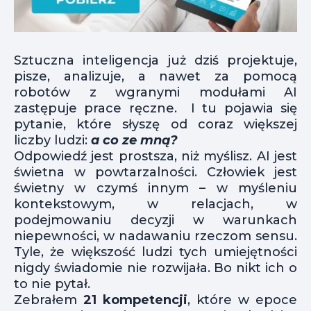
Sztuczna inteligencja już dziś projektuje,
pisze, analizuje, a nawet za pomocą
robotów z wgranymi modułami AI
zastępuje prace ręczne. I tu pojawia się
pytanie, które słyszę od coraz większej
liczby ludzi:
a co ze mną?
Odpowiedź jest prostsza, niż myślisz. AI jest
świetna w powtarzalności. Człowiek jest
świetny w czymś innym – w myśleniu
kontekstowym, w relacjach, w
podejmowaniu decyzji w warunkach
niepewności, w nadawaniu rzeczom sensu.
Tyle, że większość ludzi tych umiejętności
nigdy świadomie nie rozwijała. Bo nikt ich o
to nie pytał.
Zebrałem
21 kompetencji
, które w epoce