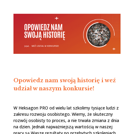
Opowiedz nam swoją historię i weź
udział w naszym konkursie!
W Heksagon PRO od wielu lat szkolimy tysiące ludzi z
zakresu rozwoju osobistego. Wiemy, że skuteczny
rozwój osobisty to proces, a nie trwała zmiana z dnia
na dzien. Jednak najważniejszą wartością w naszej
pracy są Wasze rezultaty po przebytych szkoleniach,