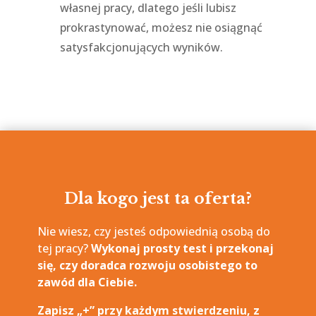
własnej pracy, dlatego jeśli lubisz
prokrastynować, możesz nie osiągnąć
satysfakcjonujących wyników.
Dla kogo jest ta oferta?
Nie wiesz, czy jesteś odpowiednią osobą do
tej pracy?
Wykonaj prosty test i przekonaj
się, czy doradca rozwoju osobistego to
zawód dla Ciebie.
Zapisz „+” przy każdym stwierdzeniu, z