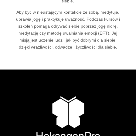
siebie.
Aby być w nieustającym kontakcie ze sobą, medytuje,
uprawia jogę i praktykuje uważność. Podczas kursów i
szkoleń pomaga odrywać siebie poprzez jogę nidrę,
medytację czy metodę uwalniania emocji (EFT). Jej
misją jest uczenie ludzi, jak być dobrymi dla siebie,
dzięki wrażliwości, odwadze i życzliwości dla siebie.